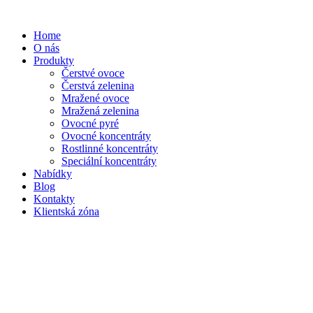
Home
O nás
Produkty
Čerstvé ovoce
Čerstvá zelenina
Mražené ovoce
Mražená zelenina
Ovocné pyré
Ovocné koncentráty
Rostlinné koncentráty
Speciální koncentráty
Nabídky
Blog
Kontakty
Klientská zóna