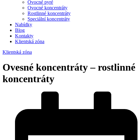
Ovocné pyré
Ovocné koncentráty
Rostlinné koncentráty
Speciální koncentráty
Nabídky
Blog
Kontakty
Klientská zóna
Klientská zóna
Ovesné koncentráty – rostlinné
koncentráty