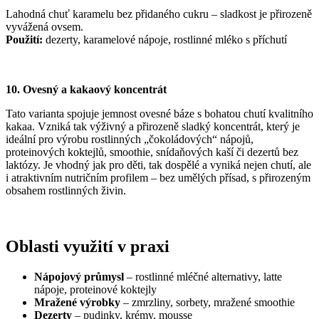
Lahodná chuť karamelu bez přidaného cukru – sladkost je přirozeně
vyvážená ovsem.
Použití:
dezerty, karamelové nápoje, rostlinné mléko s příchutí
10. Ovesný a kakaový koncentrát
Tato varianta spojuje jemnost ovesné báze s bohatou chutí kvalitního
kakaa. Vzniká tak výživný a přirozeně sladký koncentrát, který je
ideální pro výrobu rostlinných „čokoládových“ nápojů,
proteinových koktejlů, smoothie, snídaňových kaší či dezertů bez
laktózy. Je vhodný jak pro děti, tak dospělé a vyniká nejen chutí, ale
i atraktivním nutričním profilem – bez umělých přísad, s přirozeným
obsahem rostlinných živin.
Oblasti využití v praxi
Nápojový průmysl
– rostlinné mléčné alternativy, latte
nápoje, proteinové koktejly
Mražené výrobky
– zmrzliny, sorbety, mražené smoothie
Dezerty
– pudinky, krémy, mousse