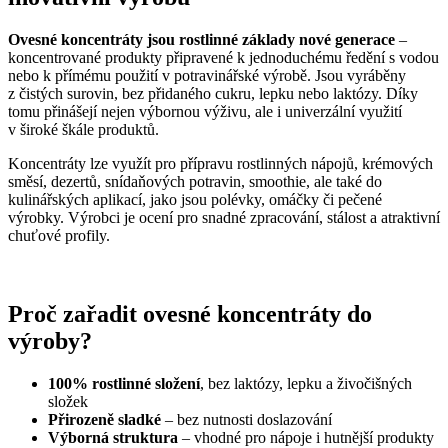
Ovesné koncentráty jsou rostlinné základy nové generace
–
koncentrované produkty připravené k jednoduchému ředění s vodou
nebo k přímému použití v potravinářské výrobě. Jsou vyráběny
z čistých surovin, bez přidaného cukru, lepku nebo laktózy. Díky
tomu přinášejí nejen výbornou výživu, ale i univerzální využití
v široké škále produktů.
Koncentráty lze využít pro přípravu rostlinných nápojů, krémových
směsí, dezertů, snídaňových potravin, smoothie, ale také do
kulinářských aplikací, jako jsou polévky, omáčky či pečené
výrobky. Výrobci je ocení pro snadné zpracování, stálost a atraktivní
chuťové profily.
Proč zařadit ovesné koncentráty do
výroby?
100% rostlinné složení
, bez laktózy, lepku a živočišných
složek
Přirozeně sladké
– bez nutnosti doslazování
Výborná struktura
– vhodné pro nápoje i hutnější produkty