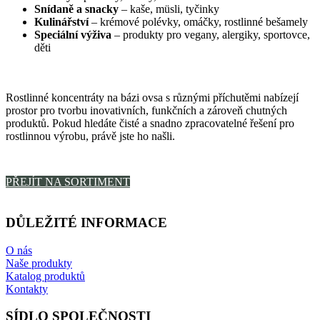
Snídaně a snacky
– kaše, müsli, tyčinky
Kulinářství
– krémové polévky, omáčky, rostlinné bešamely
Speciální výživa
– produkty pro vegany, alergiky, sportovce,
děti
Rostlinné koncentráty na bázi ovsa s různými příchutěmi nabízejí
prostor pro tvorbu inovativních, funkčních a zároveň chutných
produktů. Pokud hledáte čisté a snadno zpracovatelné řešení pro
rostlinnou výrobu, právě jste ho našli.
PŘEJÍT NA SORTIMENT
DŮLEŽITÉ INFORMACE
O nás
Naše produkty
Katalog produktů
Kontakty
SÍDLO SPOLEČNOSTI