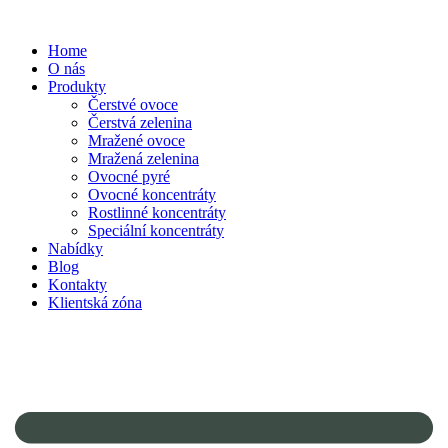
Home
O nás
Produkty
Čerstvé ovoce
Čerstvá zelenina
Mražené ovoce
Mražená zelenina
Ovocné pyré
Ovocné koncentráty
Rostlinné koncentráty
Speciální koncentráty
Nabídky
Blog
Kontakty
Klientská zóna